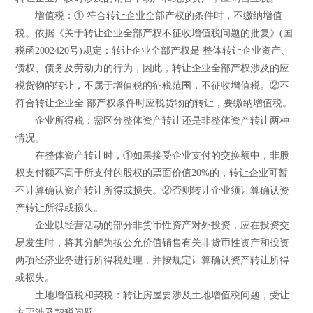
增值税：① 符合转让企业全部产权的条件时，不缴纳增值
税。依据《关于转让企业全部产权不征收增值税问题的批复》(国
税函2002420号)规定：转让企业全部产权是 整体转让企业资产、
债权、债务及劳动力的行为，因此，转让企业全部产权涉及的应
税货物的转让，不属于增值税的征税范围，不征收增值税。②不
符合转让企业全 部产权条件时应税货物的转让，要缴纳增值税。
企业所得税：需区分整体资产转让还是非整体资产转让两种
情况。
在整体资产转让时，①如果接受企业支付的交换额中，非股
权支付额不高于所支付的股权的票面价值20%的，转让企业可暂
不计算确认资产转让所得或损失。②否则转让企业须计算确认资
产转让所得或损失。
企业以经营活动的部分非货币性资产对外投资，应在投资交
易发生时，将其分解为按公允价值销售有关非货币性资产和投资
两项经济业务进行所得税处理，并按规定计算确认资产转让所得
或损失。
土地增值税和契税：转让房屋要涉及土地增值税问题，受让
方要涉及契税问题。