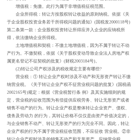
增值税：免缴。此行为属于非增值税征税范围。
企业所得税：转让方按股权转让收益的原则纳税。依据《关
于企业股权投资业务若干所得税问题的通知》(国税发2000118号)
第二条第一款：企业股权投资转让所得应并入企业的应纳税所
得，依法缴纳企业所得税。
土地增值税和契税：不缴土地增值税，因为不属于转让不动
产行为。不缴契税，依据《关于股权变动导致企业法人房地产权
属更名登记不征契税的批复》(财税2003184号)。
(2)转让公司产权涉及的税收规定主要有哪些?
营业税：① 转让企业产权时涉及不动产和无形资产转让不缴
纳营业税。《关于转让企业产权不征营业税问题的批复》(国税函
2002165号)规定：根据《营业税暂行条 例》及其实施细则的规
定，营业税的征收范围为有偿提供应税劳务、转让无形资产或者
销售不动产的行为。转让企业产权是整体转让企业资产、债权、
债务及劳动力 的行为，其转让价格不仅仅是由资产价值决定的，
与企业销售不动产、转让无形资产的行为完全不同。因此，转让
企业产权的行为不属于营业税征收范围，不应征收 营业税。②非
转让企业产权时涉及的销售不动产和无形资产，应纳营业税。