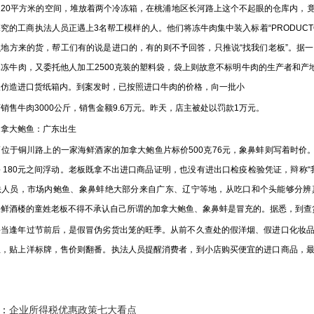
0平方米的空间，堆放着两个冷冻箱，在桃浦地区长河路上这个不起眼的仓库内，竟
究的工商执法人员正遇上3名帮工模样的人。他们将冻牛肉集中装入标着“PRODUCTO
么地方来的货，帮工们有的说是进口的，有的则不予回答，只推说“找我们老板”。据
冰冻牛肉，又委托他人加工2500克装的塑料袋，袋上则故意不标明牛肉的生产者和产
入仿造进口货纸箱内。到案发时，已按照进口牛肉的价格，向一批小
牛肉3000公斤，销售金额9.6万元。昨天，店主被处以罚款1万元。
大鲍鱼：广东出生
于铜川路上的一家海鲜酒家的加拿大鲍鱼片标价500克76元，象鼻蚌则写着时价。
～180元之间浮动。老板既拿不出进口商品证明，也没有进出口检疫检验凭证，辩称
法人员，市场内鲍鱼、象鼻蚌绝大部分来自广东、辽宁等地，从吃口和个头能够分辨
鲜酒楼的童姓老板不得不承认自己所谓的加拿大鲍鱼、象鼻蚌是冒充的。据悉，到查货
逢年过节前后，是假冒伪劣货出笼的旺季。从前不久查处的假洋烟、假进口化妆品
想，贴上洋标牌，售价则翻番。执法人员提醒消费者，到小店购买便宜的进口商品，
：
企业所得税优惠政策七大看点