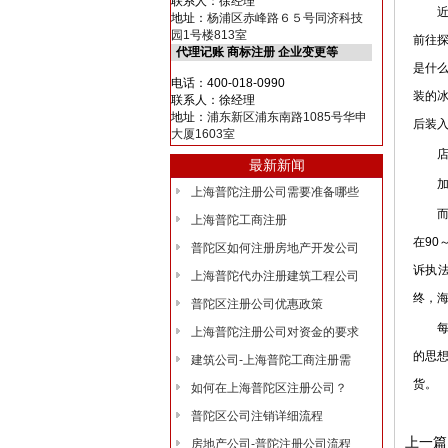
联系人：徐经理
近2
地址：
杨浦区赤峰路６５号同济科技
园1号楼813室
前往探
代理记账 商标注册 企业变更等
是什
电话：400-018-0990
装的
联系人：徐经理
地址：
浦东新区浦东南路1085号华申
后装
大厦1603室
店销售
最新新闻
加拿
上海普陀注册公司需要准备哪些
而位
上海普陀工商注册
在90
普陀区如何注册房地产开发公司
诉执
上海普陀代办注册建筑工程公司
终，海
普陀区注册公司优惠政策
每当
上海普陀注册公司对资金的要求
的思
建筑公司-上海普陀工商注册需
货。
如何在上海普陀区注册公司？
普陀区公司注销详细流程
上一篇
房地产公司-普陀注册公司流程