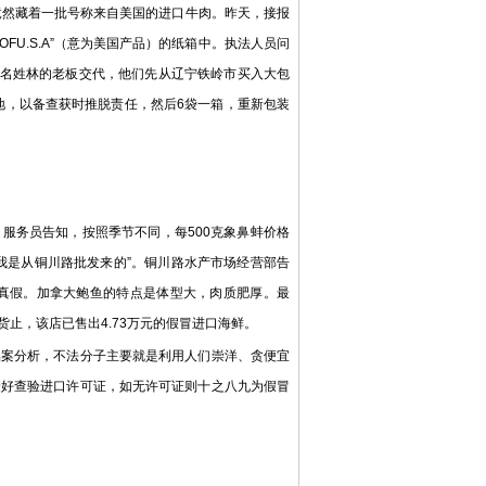
然藏着一批号称来自美国的进口牛肉。昨天，接报
FU.S.A”（意为美国产品）的纸箱中。执法人员问
一名姓林的老板交代，他们先从辽宁铁岭市买入大包
地，以备查获时推脱责任，然后6袋一箱，重新包装
服务员告知，按照季节不同，每500克象鼻蚌价格
“我是从铜川路批发来的”。铜川路水产市场经营部告
真假。加拿大鲍鱼的特点是体型大，肉质肥厚。最
止，该店已售出4.73万元的假冒进口海鲜。
案分析，不法分子主要就是利用人们崇洋、贪便宜
最好查验进口许可证，如无许可证则十之八九为假冒