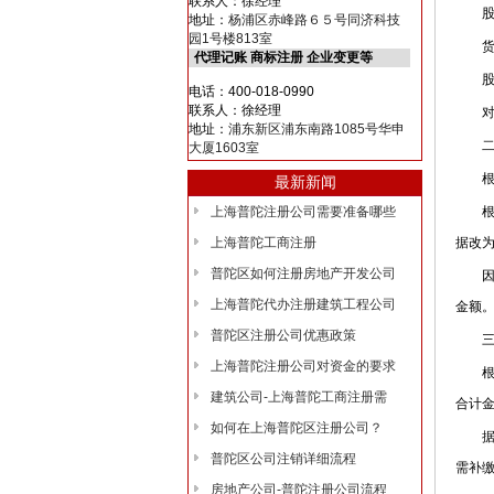
联系人：徐经理
股东
地址：
杨浦区赤峰路６５号同济科技
园1号楼813室
货币
代理记账 商标注册 企业变更等
股东实
电话：400-018-0990
联系人：徐经理
对于
地址：
浦东新区浦东南路1085号华申
二、
大厦1603室
根据
最新新闻
上海普陀注册公司需要准备哪些
根据《
上海普陀工商注册
据改为
普陀区如何注册房地产开发公司
因此，
上海普陀代办注册建筑工程公司
金额
普陀区注册公司优惠政策
三、
上海普陀注册公司对资金的要求
根据《
建筑公司-上海普陀工商注册需
合计
如何在上海普陀区注册公司？
据此
普陀区公司注销详细流程
需补
房地产公司-普陀注册公司流程