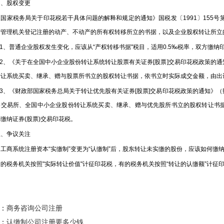
股权变更
家税务局关于印花税若干具体问题的解释和规定的通知》国税发〔1991〕155号第
府管理机关登记注册的动产、不动产的所有权转移所立的书据，以及企业股权转让所立
、普通企业股权发生变化，应该从“产权转移书据"税目，适用0.5‰税率，双方缴纳
、《关于在全国中小企业股份转让系统转让股票有关证券[股票]交易印花税政策的通知
转让系统买卖、继承、赠与股票所书立的股权转让书据，依书立时实际成交金额，由出让
、《财政部国家税务总局关于转让优先股有关证券[股票]交易印花税政策的通知》（财
券交易所、全国中小企业股份转让系统买卖、继承、赠与优先股所书立的股权转让书
缴纳证券(股票)交易印花税。
争议关注
商系统注册资本“实缴制”变更为“认缴制”后，股东转让未实缴的股份，应该如何缴
税务机关按照"实际转让价值"计征印花税，有的税务机关按照“转让的认缴额”计征
：
商务咨询公司注册
：
认缴制公司注册要多少钱