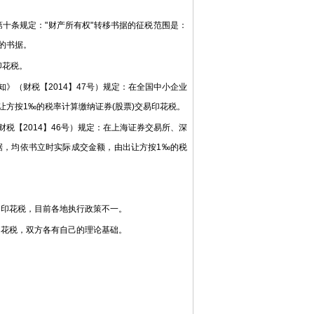
十条规定："财产所有权"转移书据的征税范围是：
的书据。
印花税。
》（财税【2014】47号）规定：在全国中小企业
方按1‰的税率计算缴纳证券(股票)交易印花税。
税【2014】46号）规定：在上海证券交易所、深
据，均依书立时实际成交金额，由出让方按1‰的税
纳印花税，目前各地执行政策不一。
印花税，双方各有自己的理论基础。