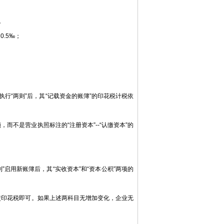
。
.5‰；
行“两则”后，其“记载资金的账簿”的印花税计税依
不是营业执照标注的“注册资本”--“认缴资本”的
”启用新账簿后，其“实收资本”和“资本公积”两项的
交印花税即可。如果上述两科目无增加变化，企业无