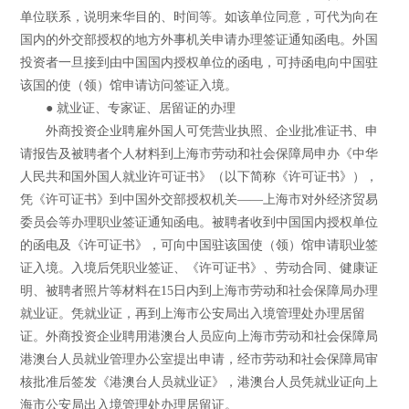
单位联系，说明来华目的、时间等。如该单位同意，可代为向在
国内的外交部授权的地方外事机关申请办理签证通知函电。外国
投资者一旦接到由中国国内授权单位的函电，可持函电向中国驻
该国的使（领）馆申请访问签证入境。
● 就业证、专家证、居留证的办理
外商投资企业聘雇外国人可凭营业执照、企业批准证书、申
请报告及被聘者个人材料到上海市劳动和社会保障局申办《中华
人民共和国外国人就业许可证书》（以下简称《许可证书》），
凭《许可证书》到中国外交部授权机关——上海市对外经济贸易
委员会等办理职业签证通知函电。被聘者收到中国国内授权单位
的函电及《许可证书》，可向中国驻该国使（领）馆申请职业签
证入境。入境后凭职业签证、《许可证书》、劳动合同、健康证
明、被聘者照片等材料在15日内到上海市劳动和社会保障局办理
就业证。凭就业证，再到上海市公安局出入境管理处办理居留
证。外商投资企业聘用港澳台人员应向上海市劳动和社会保障局
港澳台人员就业管理办公室提出申请，经市劳动和社会保障局审
核批准后签发《港澳台人员就业证》，港澳台人员凭就业证向上
海市公安局出入境管理处办理居留证。