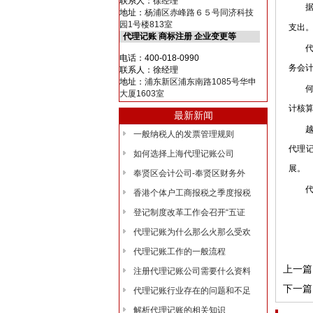
联系人：徐经理
据数
地址：
杨浦区赤峰路６５号同济科技
园1号楼813室
支出
代理记账 商标注册 企业变更等
代理
电话：400-018-0990
务会
联系人：徐经理
地址：
浦东新区浦东南路1085号华申
何谓
大厦1603室
计核
最新新闻
越来
一般纳税人的发票管理规则
代理
如何选择上海代理记账公司
展。
奉贤区会计公司-奉贤区财务外
代理
香港个体户工商报税之季度报税
登记制度改革工作会召开“五证
代理记账为什么那么火那么受欢
代理记账工作的一般流程
上一篇
注册代理记账公司需要什么资料
下一篇
代理记账行业存在的问题和不足
解析代理记账的相关知识