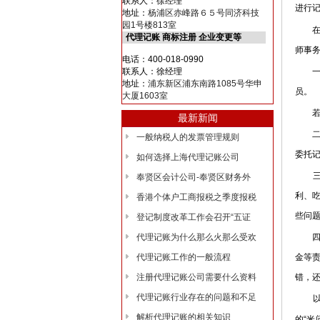
联系人：徐经理
进行
地址：
杨浦区赤峰路６５号同济科技
园1号楼813室
在
代理记账 商标注册 企业变更等
师事
电话：400-018-0990
一、
联系人：徐经理
地址：
浦东新区浦东南路1085号华申
员。
大厦1603室
若是
最新新闻
二、
一般纳税人的发票管理规则
委托
如何选择上海代理记账公司
三、
奉贤区会计公司-奉贤区财务外
利、
香港个体户工商报税之季度报税
些问
登记制度改革工作会召开“五证
四、
代理记账为什么那么火那么受欢
金等
代理记账工作的一般流程
错，
注册代理记账公司需要什么资料
代理记账行业存在的问题和不足
以上
解析代理记账的相关知识
的“