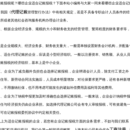
记账报税呢？哪些企业适合记账报税？下面本站小编将与大家一同来看哪些企业适合记
代理记账
我国《
管理暂行办法》中有相关规定，若是不具备专职会计人员条件的经
务所或者其他社会咨询服务机构办理会计业务。
根据企业经济业务、规模的大小和财务收支的经营管理、繁简程度的财务要求等，
企业规模大、经济业务多、财务收支量大，一般需单独设置财务会计机构，并配备
适合代理记账的企业，应该是小型经济组织。一般以注册资本、销售额、从业人员
记账报税的经济组织，基本上是中小企业。
企业为了减负额外负担也会选择记账报税，企业聘请会计人员，除支付工资之外
吃住等。新劳动合同法实施后，人员成本明显增加，对社保要求更严格，还有各种新
题，不用缴纳社保，也不用考虑可能发生的诸如补偿费用及福利等其他费用。
企业为了纳税申报更加及时准确也会选择记账报税。一般来说，企业会计纳税申报
责任与经济损失仍由企业承担。如选择代理记账公司会有专人审核报税，可有效避免
还可在记账报税委托协议中约定相关责任。
为适合记账报税的企业，若您有企业记账报税方面的业务需求，不妨与我们联系
工商注册
米问答”栏目进行提问，我们会第一时间提供解答。上海本站公司专业代办
、