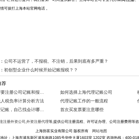
情可拔打上海本站官网电话 。
：
公司不运营了，不报税、不注销，后果到底有多严重？
：
初创型企业什么时候开始记账报税？？
推荐
淘宝店需要注册公司记账和报税吗？
如何选择上海代理记账公司
税人税负率计算分析方法
代理记账工作的一般流程
上海代理记账，自己找会计哪个好？
首次买发票要注意哪些
注
注册外资公司
,
外资注册代理
等,提供公司注册流程、许可证办理、公司注册费用等
上海协富实业有限公司 版权所有
网站地图
地址：上海市浦东新区浦东南路1085号华申大厦1603室 1202室 咨询热线：400-018-