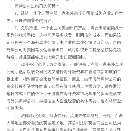
离岸公司进出口的优势：
1、经济一体化。而注册一家海外离岸公司则成为企业走向世
界，开展跨国业务的捷径。
2、免税待遇。一个企业向美国出口产品，需要申请配额及一
系列的相关手续，这中间需要多花费一到两倍的成本。而如果该
企业拥有一个海外离岸公司，由企业向离岸公司出口产品，再由
离岸公司向美国等发达国家出口，就可以绕开关税壁垒获得免税
待遇，并且还能够成功地绕开出口配额限制。
3、绕开外汇管理，方便引资。一般说来，注册一家海外离岸
公司，然后以该公司的名义进行海外融资和在香港或新加坡的二
板上市，相对而言会比较简单便捷。而且，由于海外离岸公司的
资金转移不受太多约束，公司在资金使用上也很方便，很多通过
这种方式上市的企业，干脆将在海外资本市场募集的资金先放在
海外的离岸公司，再根据国内企业经营的具体需要，逐次将资金
汇往国内。
4、法律环境宽松、保密性好。英属维尔京群岛、开曼、百慕
大等地是部分自治的英国殖民地，其公司法以英国商业公司法为
基础。公司有关股东及董事的资料均是保密的，不需要向公众透