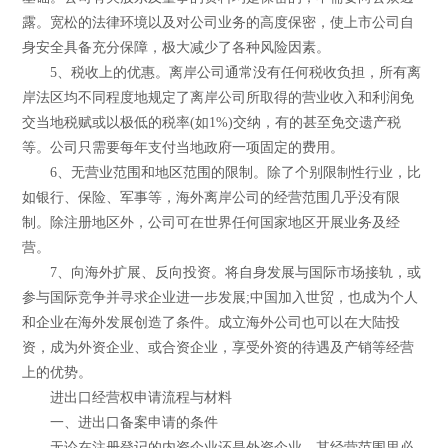
露。宽松的法律环境以及对公司业务的高度保密，使上市公司自
身安全具备充分保障，极大减少了各种风险因素。
5、税收上的优惠。离岸公司通常没有任何税收负担，所有离
岸法区均不同程度地规定了离岸公司所取得的营业收入和利润免
交当地税赋或以极低的税率(如1%)交纳，有的甚至免交遗产税
等。公司只需要每年支付当地政府一项固定的费用。
6、无营业范围和地区范围的限制。除了个别限制性行业，比
如银行、保险、军事等，海外离岸公司的经营范围几乎没有限
制。除注册地区外，公司可在世界任何国家地区开展业务及经
营。
7、向海外扩展、反向投资。将自身发展与国际市场接轨，或
参与国际竞争并寻求企业进一步发展;中国加入世贸，也成为个人
和企业在海外发展创造了条件。成立海外公司也可以在大陆投
资，成为外资企业、或合资企业，享受外资的待遇及产销等经营
上的优势。
进出口经营权申请流程与材料
一、进出口备案申请的条件
无论在注册登记的内资企业还是外资企业，其经营范围里必