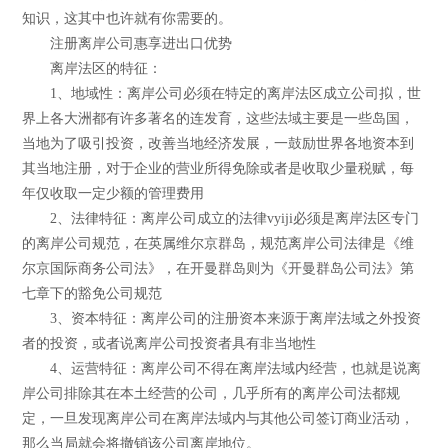
知识，这其中也许就有你需要的。
注册离岸公司惠享进出口优势
离岸法区的特征：
1、地域性：离岸公司必须在特定的离岸法区成立公司拟，世
界上各大洲都有许多著名的连发育，这些法域主要是一些岛国，
当地为了吸引投资，改善当地经济发展，一鼓励世界各地资本到
其当地注册，对于企业的营业所得免除或者是收取少量税赋，每
年仅收取一定少额的管理费用
2、法律特征：离岸公司成立的法律vyiji必须是离岸法区专门
的离岸公司规范，在英属维尔京群岛，规范离岸公司法律是《维
尔京国际商务公司法》，在开曼群岛则为《开曼群岛公司法》第
七章下的豁免公司规范
3、资本特征：离岸公司的注册资本来源于离岸法域之外投资
者的投资，或者说离岸公司投资者具有非当地性
4、运营特征：离岸公司不得在离岸法域内经营，也就是说离
岸公司排除其在本土经营的公司，几乎所有的离岸公司法都规
定，一旦发现离岸公司在离岸法域内与其他公司签订商业活动，
那么当局就会将撤销该公司离岸地位。